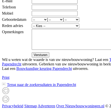
E-mail
Telefoon
Mobiel
Geboortedatum
Reden advies
Opmerkingen
Versturen
Wil u weten wat de waarde is van uw nieuwbouwwoning? Laat een
T
Papendrecht
uitvoeren. Gebreken van uw nieuwbouwwoning in beel
Laat een
Bouwkundige keuring Papendrecht
uitvoeren.
Print
Terug naar de zoekresultaten in Papendrecht
Privacybeleid
Sitemap
Adverteren
Over Nieuwbouwwoningen.nl
© 