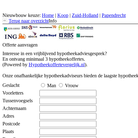
Nieuwbouw keuze:
Home
|
Koop
|
Zuid-Holland
|
Papendrecht
Terug naar overzicht
Info
Offerte aanvragen
Interesse in een vrijblijvend hypotheekadviesgesprek?
En ontvang minimaal 3 hypotheekoffertes.
(Powered by
Hypotheekoffertevergelijk.nl
).
Onze onafhankelijke hypotheekadviseurs bieden de laagste hypotheek
Geslacht
Man
Vrouw
Voorletters
Tussenvoegsels
Achternaam
Adres
Postcode
Plaats