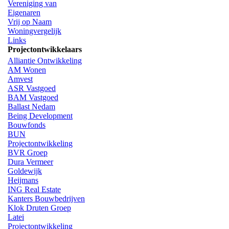
Vereniging van
Eigenaren
Vrij op Naam
Woningvergelijk
Links
Projectontwikkelaars
Alliantie Ontwikkeling
AM Wonen
Amvest
ASR Vastgoed
BAM Vastgoed
Ballast Nedam
Being Development
Bouwfonds
BUN
Projectontwikkeling
BVR Groep
Dura Vermeer
Goldewijk
Heijmans
ING Real Estate
Kanters Bouwbedrijven
Klok Druten Groep
Latei
Projectontwikkeling