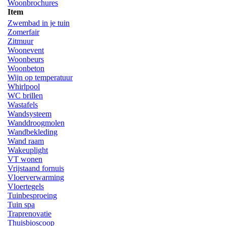
Woonbrochures
Item
Zwembad in je tuin
Zomerfair
Zitmuur
Woonevent
Woonbeurs
Woonbeton
Wijn op temperatuur
Whirlpool
WC brillen
Wastafels
Wandsysteem
Wanddroogmolen
Wandbekleding
Wand raam
Wakeuplight
VT wonen
Vrijstaand fornuis
Vloerverwarming
Vloertegels
Tuinbesproeing
Tuin spa
Traprenovatie
Thuisbioscoop