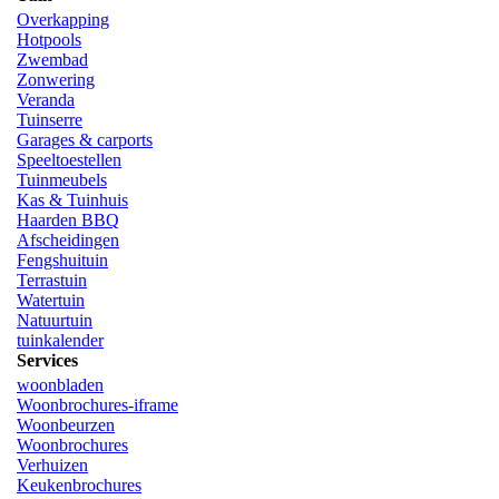
Overkapping
Hotpools
Zwembad
Zonwering
Veranda
Tuinserre
Garages & carports
Speeltoestellen
Tuinmeubels
Kas & Tuinhuis
Haarden BBQ
Afscheidingen
Fengshuituin
Terrastuin
Watertuin
Natuurtuin
tuinkalender
Services
woonbladen
Woonbrochures-iframe
Woonbeurzen
Woonbrochures
Verhuizen
Keukenbrochures