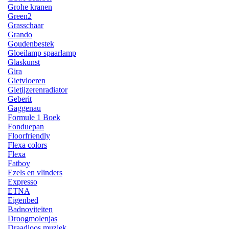
Grohe kranen
Green2
Grasschaar
Grando
Goudenbestek
Gloeilamp spaarlamp
Glaskunst
Gira
Gietvloeren
Gietijzerenradiator
Geberit
Gaggenau
Formule 1 Boek
Fonduepan
Floorfriendly
Flexa colors
Flexa
Fatboy
Ezels en vlinders
Expresso
ETNA
Eigenbed
Badnoviteiten
Droogmolenjas
Draadloos muziek