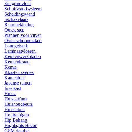
Siergrindvloer
Schuifwandsysteem
Scheidingswand
Sschakelaars
Raambekleding
Quick step
Plannen voor vijver
Oven schoonmaken
Loungebank
Laminaatvloeren
Keukenwerkbladen
Keukenkraan
Kemie
Kkasten svedex
Kanteldeur
Japanse tuinen
Inzetkast
Hulsta
Huisparfum
Huishoudbeurs
Huisentuin
Houtreinigen
Hip Behang
Highlights Histor
GSM deurbel