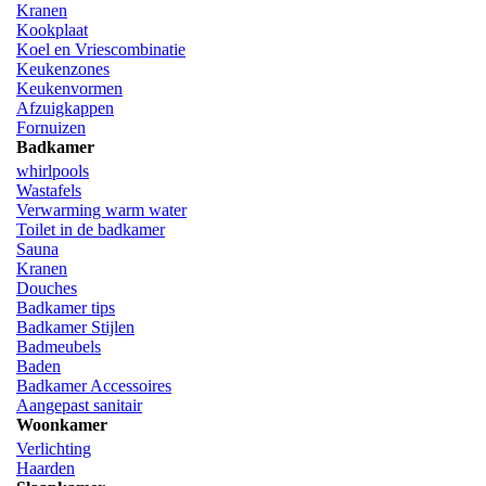
Kranen
Kookplaat
Koel en Vriescombinatie
Keukenzones
Keukenvormen
Afzuigkappen
Fornuizen
Badkamer
whirlpools
Wastafels
Verwarming warm water
Toilet in de badkamer
Sauna
Kranen
Douches
Badkamer tips
Badkamer Stijlen
Badmeubels
Baden
Badkamer Accessoires
Aangepast sanitair
Woonkamer
Verlichting
Haarden