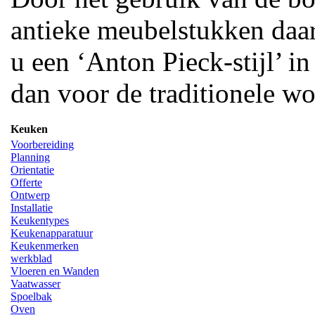
antieke meubelstukken daar
u een ‘Anton Pieck-stijl’ 
dan voor de traditionele w
Keuken
Voorbereiding
Planning
Orientatie
Offerte
Ontwerp
Installatie
Keukentypes
Keukenapparatuur
Keukenmerken
werkblad
Vloeren en Wanden
Vaatwasser
Spoelbak
Oven