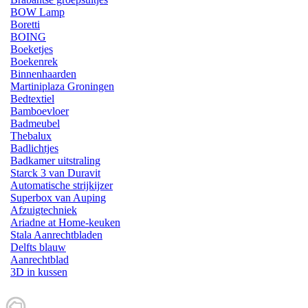
BOW Lamp
Boretti
BOING
Boeketjes
Boekenrek
Binnenhaarden
Martiniplaza Groningen
Bedtextiel
Bamboevloer
Badmeubel
Thebalux
Badlichtjes
Badkamer uitstraling
Starck 3 van Duravit
Automatische strijkijzer
Superbox van Auping
Afzuigtechniek
Ariadne at Home-keuken
Stala Aanrechtbladen
Delfts blauw
Aanrechtblad
3D in kussen