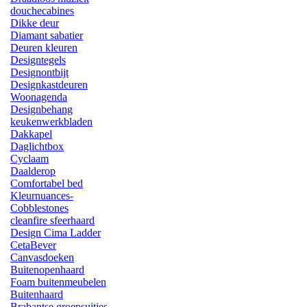
douchecabines
Dikke deur
Diamant sabatier
Deuren kleuren
Designtegels
Designontbijt
Designkastdeuren
Woonagenda
Designbehang
keukenwerkbladen
Dakkapel
Daglichtbox
Cyclaam
Daalderop
Comfortabel bed
Kleurnuances-
Cobblestones
cleanfire sfeerhaard
Design Cima Ladder
CetaBever
Canvasdoeken
Buitenopenhaard
Foam buitenmeubelen
Buitenhaard
Brabantse groepsuitjes