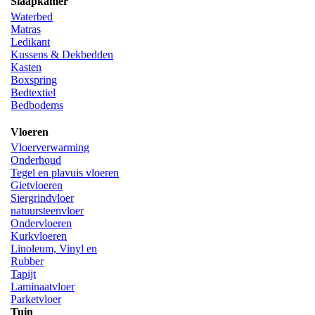
Slaapkamer
Waterbed
Matras
Ledikant
Kussens & Dekbedden
Kasten
Boxspring
Bedtextiel
Bedbodems
Vloeren
Vloerverwarming
Onderhoud
Tegel en plavuis vloeren
Gietvloeren
Siergrindvloer
natuursteenvloer
Ondervloeren
Kurkvloeren
Linoleum, Vinyl en
Rubber
Tapijt
Laminaatvloer
Parketvloer
Tuin