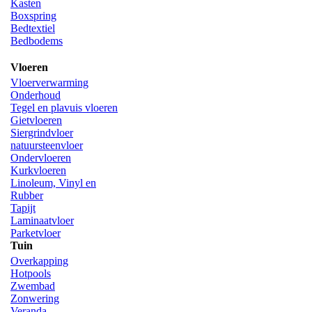
Kasten
Boxspring
Bedtextiel
Bedbodems
Vloeren
Vloerverwarming
Onderhoud
Tegel en plavuis vloeren
Gietvloeren
Siergrindvloer
natuursteenvloer
Ondervloeren
Kurkvloeren
Linoleum, Vinyl en
Rubber
Tapijt
Laminaatvloer
Parketvloer
Tuin
Overkapping
Hotpools
Zwembad
Zonwering
Veranda