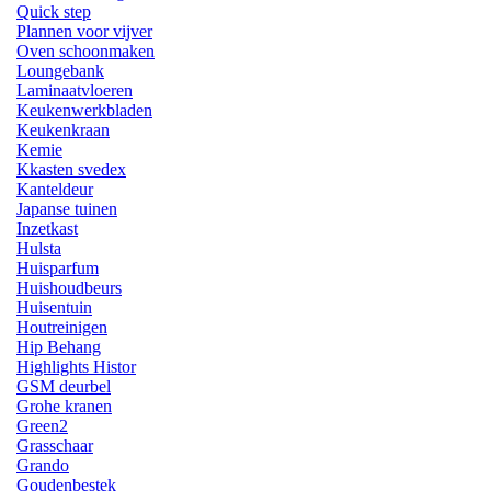
Quick step
Plannen voor vijver
Oven schoonmaken
Loungebank
Laminaatvloeren
Keukenwerkbladen
Keukenkraan
Kemie
Kkasten svedex
Kanteldeur
Japanse tuinen
Inzetkast
Hulsta
Huisparfum
Huishoudbeurs
Huisentuin
Houtreinigen
Hip Behang
Highlights Histor
GSM deurbel
Grohe kranen
Green2
Grasschaar
Grando
Goudenbestek