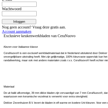
Wachtwoord
Inloggen
Nog geen account? Vraag deze
gratis
aan.
Account aanmaken
Exclusieve keukenwerkbladen van CeraNuovo
Kiezen voor Italiaanse klasse
CeraNuovo® is een exclusief werkbladmateriaal dat in Nederland uitsluitend door Dekker Ze
onvergelijkbare uitstraling heeft. Met zijn gelijkmatige, 100% kleurvaste oppervlak kan
randafwerking, maar ook met andere materialen zoals r.v.s. CeraNuovo® heeft echter niet 
Materiaal
De uit Italië afkomstige, 39 mm dikke bladen zijn vervaardigd van 7 mm CeraNuovo®, da
waartussen een keramische vezelmat is verwerkt voor extra stevigheid.
Dekker Zevenhuizen B.V. levert de bladen in elf warme en koelere Uni-kleuren. Voor een e