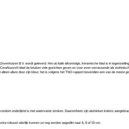
venhuizen B.V. wordt geleverd. Het uit Italië afkomstige, keramische blad is in tegenstelling
 het CeraNuovo®-blad de keuken vele gezichten geven en voor even verrassende als esthetisc
alleen allure door zijn kleur; het is volgens het TNO-rapport bovendien een van de meest ge
t rondom onderlijmd is met watervaste stroken. Daaromheen zijn aluminium kokers aangebrac
xtra robuust uiterlijk kunnen ze nog worden opgedikt naar 6, 8 of 10 cm.