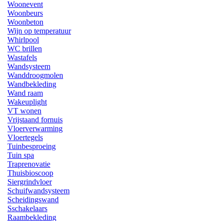
Woonevent
Woonbeurs
Woonbeton
Wijn op temperatuur
Whirlpool
WC brillen
Wastafels
Wandsysteem
Wanddroogmolen
Wandbekleding
Wand raam
Wakeuplight
VT wonen
Vrijstaand fornuis
Vloerverwarming
Vloertegels
Tuinbesproeing
Tuin spa
Traprenovatie
Thuisbioscoop
Siergrindvloer
Schuifwandsysteem
Scheidingswand
Sschakelaars
Raambekleding