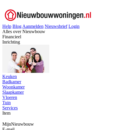
Help
Blog
Aanmelden
Nieuwsbrief
Login
Alles over Nieuwbouw
Financieel
Inrichting
Keuken
Badkamer
Woonkamer
Slaapkamer
Vloeren
Tuin
Services
Item
MijnNieuwbouw
E-mail