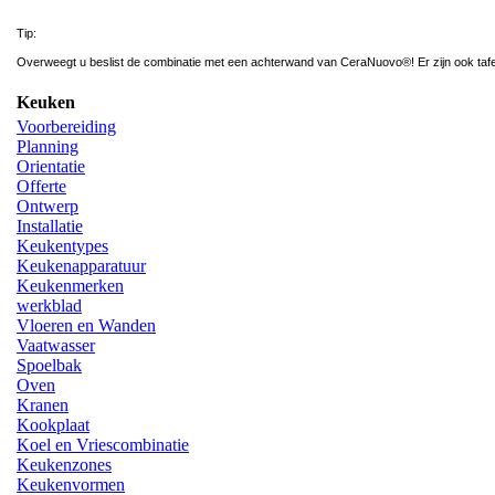
Tip:
Overweegt u beslist de combinatie met een achterwand van CeraNuovo®! Er zijn ook tafels
Keuken
Voorbereiding
Planning
Orientatie
Offerte
Ontwerp
Installatie
Keukentypes
Keukenapparatuur
Keukenmerken
werkblad
Vloeren en Wanden
Vaatwasser
Spoelbak
Oven
Kranen
Kookplaat
Koel en Vriescombinatie
Keukenzones
Keukenvormen