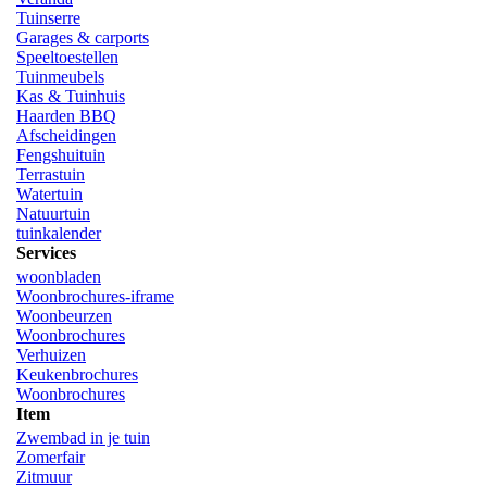
Tuinserre
Garages & carports
Speeltoestellen
Tuinmeubels
Kas & Tuinhuis
Haarden BBQ
Afscheidingen
Fengshuituin
Terrastuin
Watertuin
Natuurtuin
tuinkalender
Services
woonbladen
Woonbrochures-iframe
Woonbeurzen
Woonbrochures
Verhuizen
Keukenbrochures
Woonbrochures
Item
Zwembad in je tuin
Zomerfair
Zitmuur