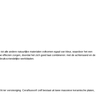
 tot alle andere natuurlijke materialen volkomen egaal van kleur, waardoor het een
he effecten zorgen, doordat het zich goed laat combineren: met de achterwand en de
bruiksvriendelijke werkbladen.
ht ter versteviging. CeraNuovo® zelf bestaat uit twee massieve keramische platen,