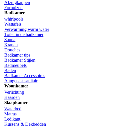
Afzuigkappen
Fornuizen
Badkamer
whirlpools
Wastafels
Verwarming warm water
Toilet in de badkamer
Sauna
Kranen
Douches
Badkamer tips
Badkamer Stijlen
Badmeubels
Baden
Badkamer Accessoires
Aangepast sanitair
Woonkamer
Verlichting
Haarden
Slaapkamer
Waterbed
Matras
Ledikant
Kussens & Dekbedden