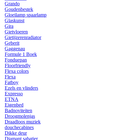
Grando
Goudenbestek
Gloeilamp spaarlamp
Glaskunst
Gira
Gietvloeren
Gietijzerenradiator
Geberit
Gaggenau
Formule 1 Boek
Fonduepan
Floorfriendly
Flexa colors
Flexa
Fatboy
Ezels en vlinders
Expresso
ETNA
Eigenbed
Badnoviteiten
Droogmolenjas
Draadloos muziek
douchecabines
Dikke deur
Diamant sabatier