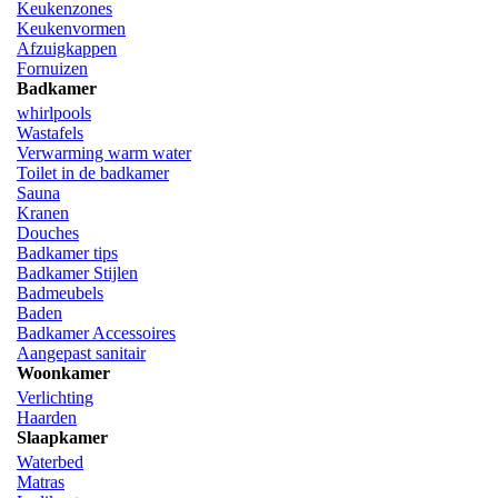
Keukenzones
Keukenvormen
Afzuigkappen
Fornuizen
Badkamer
whirlpools
Wastafels
Verwarming warm water
Toilet in de badkamer
Sauna
Kranen
Douches
Badkamer tips
Badkamer Stijlen
Badmeubels
Baden
Badkamer Accessoires
Aangepast sanitair
Woonkamer
Verlichting
Haarden
Slaapkamer
Waterbed
Matras