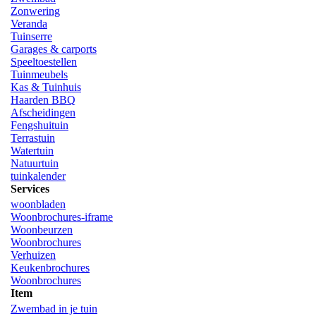
Zonwering
Veranda
Tuinserre
Garages & carports
Speeltoestellen
Tuinmeubels
Kas & Tuinhuis
Haarden BBQ
Afscheidingen
Fengshuituin
Terrastuin
Watertuin
Natuurtuin
tuinkalender
Services
woonbladen
Woonbrochures-iframe
Woonbeurzen
Woonbrochures
Verhuizen
Keukenbrochures
Woonbrochures
Item
Zwembad in je tuin