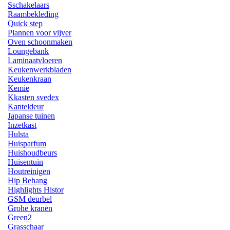
Sschakelaars
Raambekleding
Quick step
Plannen voor vijver
Oven schoonmaken
Loungebank
Laminaatvloeren
Keukenwerkbladen
Keukenkraan
Kemie
Kkasten svedex
Kanteldeur
Japanse tuinen
Inzetkast
Hulsta
Huisparfum
Huishoudbeurs
Huisentuin
Houtreinigen
Hip Behang
Highlights Histor
GSM deurbel
Grohe kranen
Green2
Grasschaar