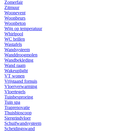
Zomerfair
Zitmuur
Woonevent
Woonbeurs
Woonbeton
Wijn op temperatuur
Whirlpool
WC brillen
Wastafels
Wandsysteem
Wanddroogmolen
Wandbekleding
Wand raam
Wakeuplight
VT wonen
Vrijstaand fornuis
Vloerverwarming
Vloertegels
Tuinbesproeing
Tuin spa
Traprenovatie
Thuisbioscoop
Siergrindvloer
Schuifwandsysteem
Scheidingswand