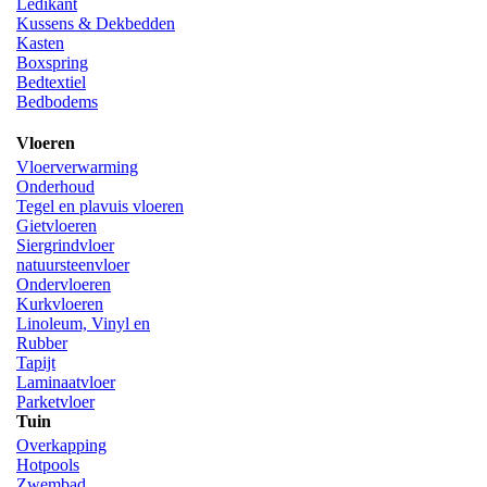
Ledikant
Kussens & Dekbedden
Kasten
Boxspring
Bedtextiel
Bedbodems
Vloeren
Vloerverwarming
Onderhoud
Tegel en plavuis vloeren
Gietvloeren
Siergrindvloer
natuursteenvloer
Ondervloeren
Kurkvloeren
Linoleum, Vinyl en
Rubber
Tapijt
Laminaatvloer
Parketvloer
Tuin
Overkapping
Hotpools
Zwembad