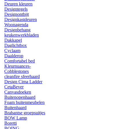
Deuren kleuren
Designtegels
Designontbijt
Designkastdeuren
Woonagenda
Designbehang
keukenwerkbladen
Dakkapel
Daglichtbox
Cyclaam
Daalderop
Comfortabel bed
Kleurnuances-
Cobblestones
cleanfire sfeerhaard
Design Cima Ladder
CetaBever
Canvasdoeken
Buitenopenhaard
Foam buitenmeubelen
Buitenhaard
Brabantse groepsuitjes
BOW Lamp
Boretti
BOING