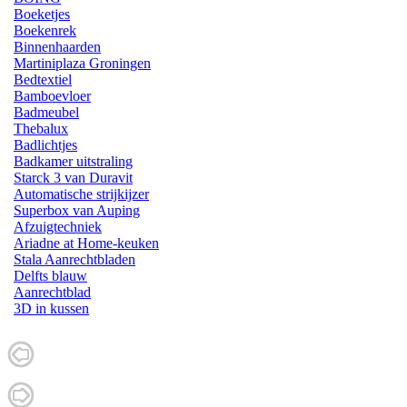
Boeketjes
Boekenrek
Binnenhaarden
Martiniplaza Groningen
Bedtextiel
Bamboevloer
Badmeubel
Thebalux
Badlichtjes
Badkamer uitstraling
Starck 3 van Duravit
Automatische strijkijzer
Superbox van Auping
Afzuigtechniek
Ariadne at Home-keuken
Stala Aanrechtbladen
Delfts blauw
Aanrechtblad
3D in kussen