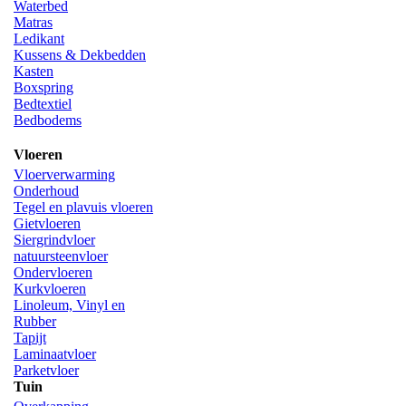
Waterbed
Matras
Ledikant
Kussens & Dekbedden
Kasten
Boxspring
Bedtextiel
Bedbodems
Vloeren
Vloerverwarming
Onderhoud
Tegel en plavuis vloeren
Gietvloeren
Siergrindvloer
natuursteenvloer
Ondervloeren
Kurkvloeren
Linoleum, Vinyl en
Rubber
Tapijt
Laminaatvloer
Parketvloer
Tuin