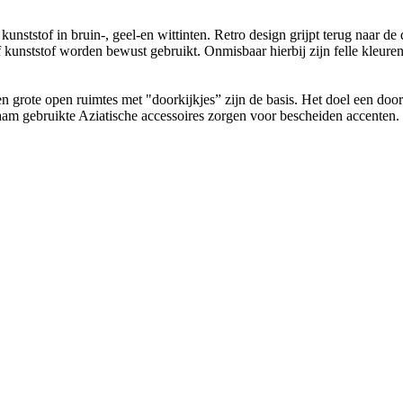
unststof in bruin-, geel-en wittinten. Retro design grijpt terug naar de
f kunststof worden bewust gebruikt. Onmisbaar hierbij zijn felle kleuren
 en grote open ruimtes met "doorkijkjes” zijn de basis. Het doel een d
zaam gebruikte Aziatische accessoires zorgen voor bescheiden accenten