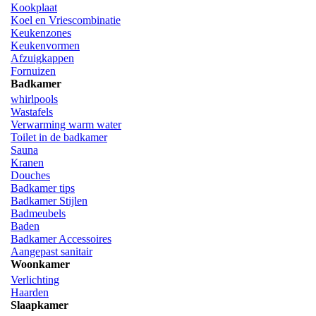
Kookplaat
Koel en Vriescombinatie
Keukenzones
Keukenvormen
Afzuigkappen
Fornuizen
Badkamer
whirlpools
Wastafels
Verwarming warm water
Toilet in de badkamer
Sauna
Kranen
Douches
Badkamer tips
Badkamer Stijlen
Badmeubels
Baden
Badkamer Accessoires
Aangepast sanitair
Woonkamer
Verlichting
Haarden
Slaapkamer