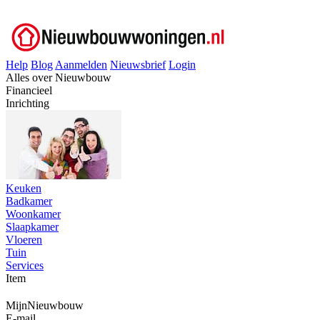
Help
Blog
Aanmelden
Nieuwsbrief
Login
Alles over Nieuwbouw
Financieel
Inrichting
Keuken
Badkamer
Woonkamer
Slaapkamer
Vloeren
Tuin
Services
Item
MijnNieuwbouw
E-mail