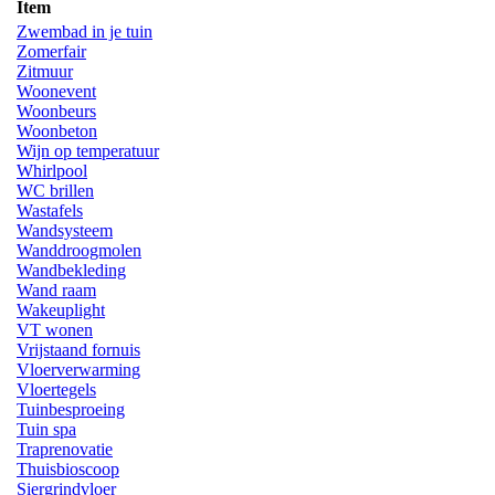
Item
Zwembad in je tuin
Zomerfair
Zitmuur
Woonevent
Woonbeurs
Woonbeton
Wijn op temperatuur
Whirlpool
WC brillen
Wastafels
Wandsysteem
Wanddroogmolen
Wandbekleding
Wand raam
Wakeuplight
VT wonen
Vrijstaand fornuis
Vloerverwarming
Vloertegels
Tuinbesproeing
Tuin spa
Traprenovatie
Thuisbioscoop
Siergrindvloer