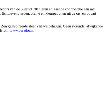
 decors van de 50er tot 70er jaren en gaat de confrontatie aan met
, lichtgevend groen, oranje en kleurpatronen uit de op- en popart
oor Zen geïnspireerde sfeer van welbehagen. Geen storende. afwijkende
. Bron:
www.parador.nl