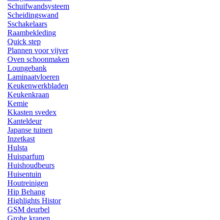
Schuifwandsysteem
Scheidingswand
Sschakelaars
Raambekleding
Quick step
Plannen voor vijver
Oven schoonmaken
Loungebank
Laminaatvloeren
Keukenwerkbladen
Keukenkraan
Kemie
Kkasten svedex
Kanteldeur
Japanse tuinen
Inzetkast
Hulsta
Huisparfum
Huishoudbeurs
Huisentuin
Houtreinigen
Hip Behang
Highlights Histor
GSM deurbel
Grohe kranen