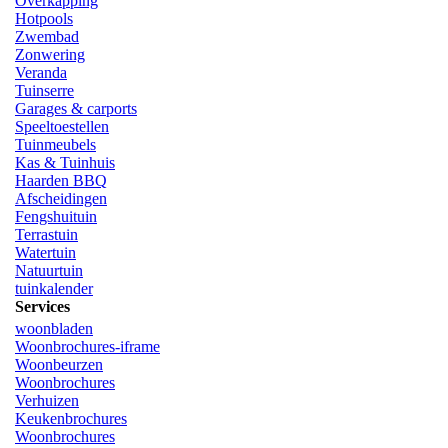
Overkapping
Hotpools
Zwembad
Zonwering
Veranda
Tuinserre
Garages & carports
Speeltoestellen
Tuinmeubels
Kas & Tuinhuis
Haarden BBQ
Afscheidingen
Fengshuituin
Terrastuin
Watertuin
Natuurtuin
tuinkalender
Services
woonbladen
Woonbrochures-iframe
Woonbeurzen
Woonbrochures
Verhuizen
Keukenbrochures
Woonbrochures